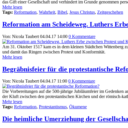
das Gift einer Gesellschaft und verhindert im Grunde genommen persö
Mehr lesen
Tags:
Reformation
,
Wahrheit
,
Bibel
,
Jesus Christus
,
Zeitgeschehen
Reformation am Scheideweg. Luthers Erbe
Von: Nicola Taubert
04.04.17 14:00
0 Kommentare
Am 31. Oktober 1517 kam es in dem kleinen Städtchen Wittenberg zu 
und damit das Ringen zwischen Protest und Konformität.
Mehr lesen
Begräbnisfeier für die protestantische Re
Von: Nicola Taubert
04.04.17 11:00
0 Kommentare
Die Vorbereitungen auf die 500-jährige Jubiläumfeier im Gedenken 
der Kluft zwischen den protestantischen Kirchen und der römisch-kat
Mehr lesen
Tags:
Reformation
,
Protestantismus
,
Ökumene
Die heimliche Umerziehung der Gesellscha