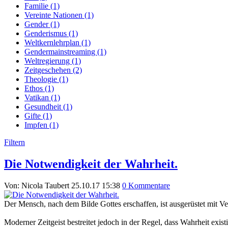
Familie (1)
Vereinte Nationen (1)
Gender (1)
Genderismus (1)
Weltkernlehrplan (1)
Gendermainstreaming (1)
Weltregierung (1)
Zeitgeschehen (2)
Theologie (1)
Ethos (1)
Vatikan (1)
Gesundheit (1)
Gifte (1)
Impfen (1)
Filtern
Die Notwendigkeit der Wahrheit.
Von: Nicola Taubert
25.10.17 15:38
0 Kommentare
Der Mensch, nach dem Bilde Gottes erschaffen, ist ausgerüstet mit Ve
Moderner Zeitgeist bestreitet jedoch in der Regel, dass Wahrheit exis